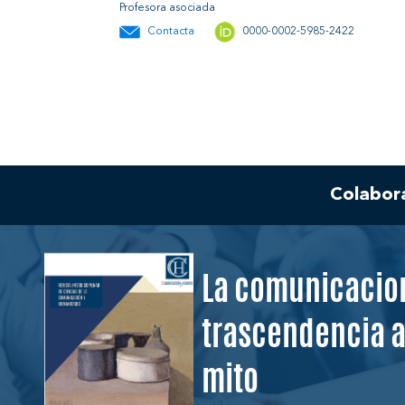
Profesora asociada
Contacta
0000-0002-5985-2422
MOZALOV, Vladyslav
Profesor asociado
Contacta
0000-0002-1764-9063
KOVALENKO, Andrii
Profesor asociado
Colabor
Contacta
0000-0001-6439-5089
ODOBETSKA, Iryna
Asistente
La comunicacion
Contacta
0009-0006-2265-1842
trascendencia a
MOYSEYENKO, Iryna
Profesora asociada
mito
Contacta
0009-0009-5284-9376