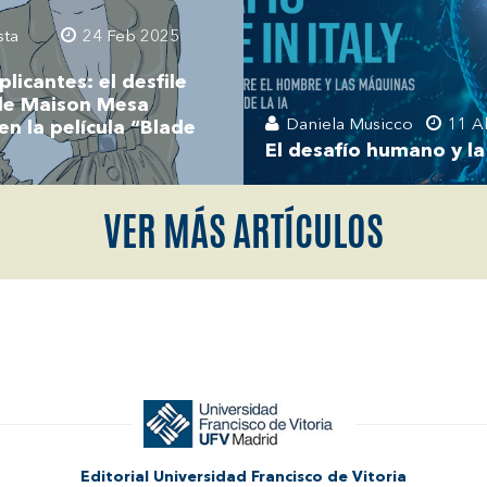
sta
24 Feb 2025
licantes: el desfile
 de Maison Mesa
Daniela Musicco
11 A
en la película “Blade
El desafío humano y la
VER MÁS ARTÍCULOS
Editorial Universidad Francisco de Vitoria