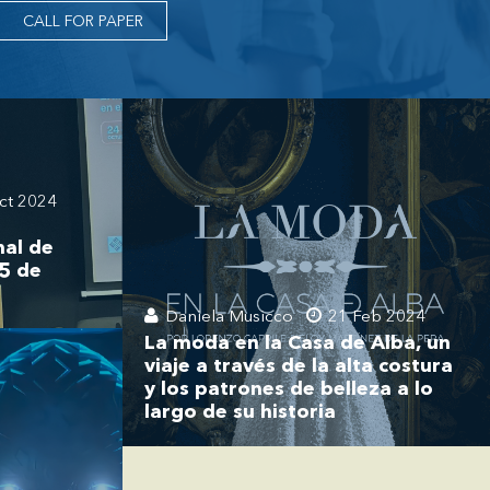
CALL FOR PAPER
ct 2024
nal de
5 de
Daniela Musicco
21 Feb 2024
La moda en la Casa de Alba, un
viaje a través de la alta costura
y los patrones de belleza a lo
largo de su historia