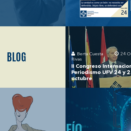
BLOG
Berta Cuesta
24 O
Rivas
II Congreso Internacio
Periodismo UFV 24 y 2
octubre