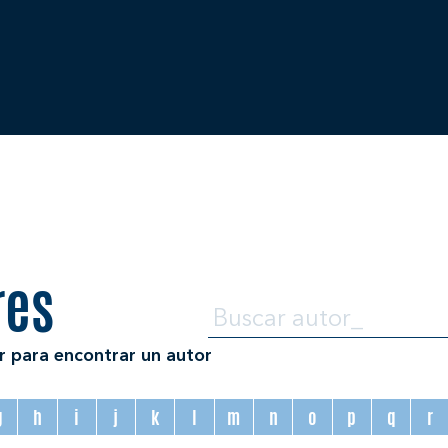
res
r para encontrar un autor
g
h
i
j
k
l
m
n
o
p
q
r