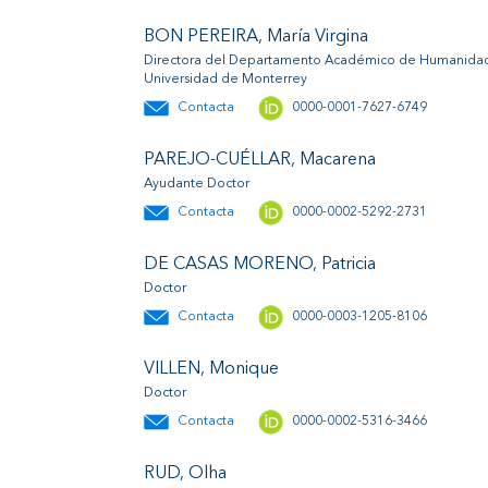
BON PEREIRA, María Virgina
Directora del Departamento Académico de Humanida
Universidad de Monterrey
Contacta
0000-0001-7627-6749
PAREJO-CUÉLLAR, Macarena
Ayudante Doctor
Contacta
0000-0002-5292-2731
DE CASAS MORENO, Patricia
Doctor
Contacta
0000-0003-1205-8106
VILLEN, Monique
Doctor
Contacta
0000-0002-5316-3466
RUD, Olha