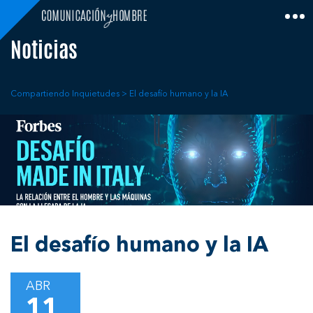
Skip
to
content
Noticias
Compartiendo Inquietudes
>
El desafío humano y la IA
El desafío humano y la IA
ABR
11