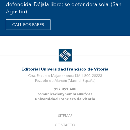
defendida. Déjala libre; se defenderá sola. (San
Agustín)
CALL FOR PAPER
Editorial Universidad Francisco de Vitoria
Ctra. Pozuelo-Majadahonda KM 1.800. 28223
Pozuelo de Alarcón (Madrid, España)
917 091 400
comunicacionyhombre@ufv.es
Universidad Francisco de Vitoria
SITEMAP
CONTACTO