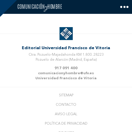
Skip
to
content
Editorial Universidad Francisco de Vitoria
Ctra. Pozuelo-Majadahonda KM 1.800. 28223
Pozuelo de Alarcón (Madrid, España)
917 091 400
comunicacionyhombre@ufv.es
Universidad Francisco de Vitoria
SITEMAP
CONTACTO
AVISO LEGAL
POLÍTICA DE PRIVACIDAD