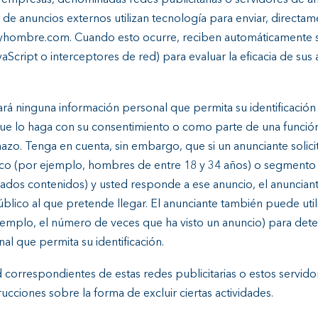
mpresas, denominadas redes publicitarias o servidores de anu
res de anuncios externos utilizan tecnología para enviar, direct
yhombre.com. Cuando esto ocurre, reciben automáticamente su
aScript o interceptores de red) para evaluar la eficacia de sus
inguna información personal que permita su identificación a e
que lo haga con su consentimiento o como parte de una funci
azo. Tenga en cuenta, sin embargo, que si un anunciante sol
co (por ejemplo, hombres de entre 18 y 34 años) o segmento
nados contenidos) y usted responde a ese anuncio, el anuncian
público al que pretende llegar. El anunciante también puede utili
mplo, el número de veces que ha visto un anuncio) para determ
al que permita su identificación.
ad correspondientes de estas redes publicitarias o estos servi
cciones sobre la forma de excluir ciertas actividades.