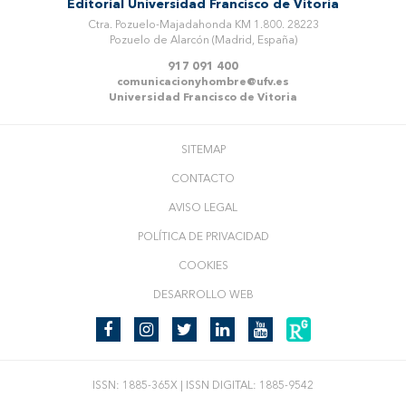
Editorial Universidad Francisco de Vitoria
Ctra. Pozuelo-Majadahonda KM 1.800. 28223
Pozuelo de Alarcón (Madrid, España)
917 091 400
comunicacionyhombre@ufv.es
Universidad Francisco de Vitoria
SITEMAP
CONTACTO
AVISO LEGAL
POLÍTICA DE PRIVACIDAD
COOKIES
DESARROLLO WEB
ISSN: 1885-365X | ISSN DIGITAL: 1885-9542