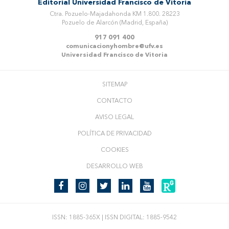
Editorial Universidad Francisco de Vitoria
Ctra. Pozuelo-Majadahonda KM 1.800. 28223
Pozuelo de Alarcón (Madrid, España)
917 091 400
comunicacionyhombre@ufv.es
Universidad Francisco de Vitoria
SITEMAP
CONTACTO
AVISO LEGAL
POLÍTICA DE PRIVACIDAD
COOKIES
DESARROLLO WEB
ISSN: 1885-365X | ISSN DIGITAL: 1885-9542