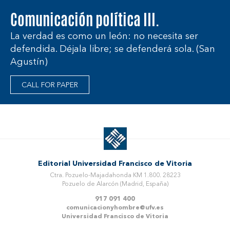
Comunicación política III.
La verdad es como un león: no necesita ser
defendida. Déjala libre; se defenderá sola. (San
Agustín)
CALL FOR PAPER
Editorial Universidad Francisco de Vitoria
Ctra. Pozuelo-Majadahonda KM 1.800. 28223
Pozuelo de Alarcón (Madrid, España)
917 091 400
comunicacionyhombre@ufv.es
Universidad Francisco de Vitoria