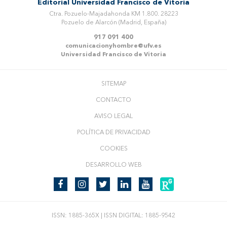
Editorial Universidad Francisco de Vitoria
Ctra. Pozuelo-Majadahonda KM 1.800. 28223
Pozuelo de Alarcón (Madrid, España)
917 091 400
comunicacionyhombre@ufv.es
Universidad Francisco de Vitoria
SITEMAP
CONTACTO
AVISO LEGAL
POLÍTICA DE PRIVACIDAD
COOKIES
DESARROLLO WEB
ISSN: 1885-365X | ISSN DIGITAL: 1885-9542