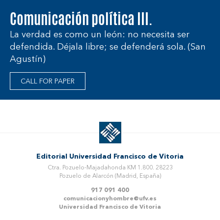
Comunicación política III.
La verdad es como un león: no necesita ser
defendida. Déjala libre; se defenderá sola. (San
Agustín)
CALL FOR PAPER
Editorial Universidad Francisco de Vitoria
Ctra. Pozuelo-Majadahonda KM 1.800. 28223
Pozuelo de Alarcón (Madrid, España)
917 091 400
comunicacionyhombre@ufv.es
Universidad Francisco de Vitoria